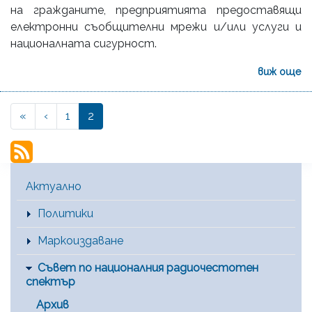
на гражданите, предприятията предоставящи
електронни съобщителни мрежи и/или услуги и
националната сигурност.
виж още
« First
‹‹
«
‹
Page
1
Current
2
Pagination
page
Main Menu [BG]
Актуално
Политики
Маркоиздаване
Съвет по националния радиочестотен
спектър
Архив