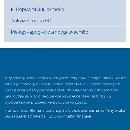
Нормативни актове
Документи на ЕС
Международно сътрудничество
Информацията в тази интернет страница е публична и може
да бъде свободно и безплатно използвана, възпроизвеждана,
променяна и разпространявана, включително с търговска
цел, освен ако по отношение на конкретен текст или
изображение изрично не е посочено друго.
Министерство на транспорта и съобщенията на Република
България © 2005-2024 Всички права запазени