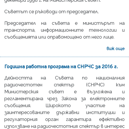
декември 1998 г. на Министерския съвет.
Съветът се ръководи от председател.
Председател на съвета е министърът на
транспорта, информационните технологии и
съобщенията или оправомощено от него лице.
виж още
Годишна работна програма на СНРЧС за 2016 г.
Дейността на Съвета по националния
радиочестотен спектър (СНРЧС) към
Министерския съвет е възложена и
регламентирана чрез Закона за електронните
съобщения. Широкото участие на
заинтересованите държавни институции и
регулаторния орган гарантира ефективно
използване на радиочестотния спектър в интерес