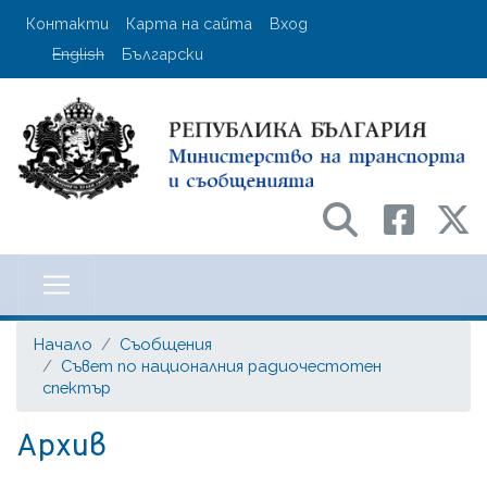
Премини
User account menu
Контакти
Карта на сайта
Вход
към
English
Български
основното
съдържание
Министерство на транспорта и с
Начало
Съобщения
Съвет по националния радиочестотен
спектър
Архив