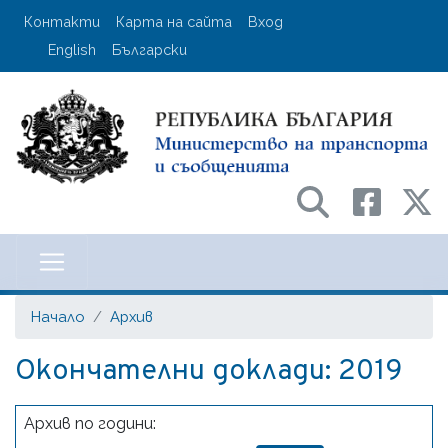
Премини
User account menu
Контакти
Карта на сайта
Вход
към
English
Български
основното
съдържание
Министерство на транспорта и с
Начало
Архив
Окончателни доклади: 2019
Архив по години: