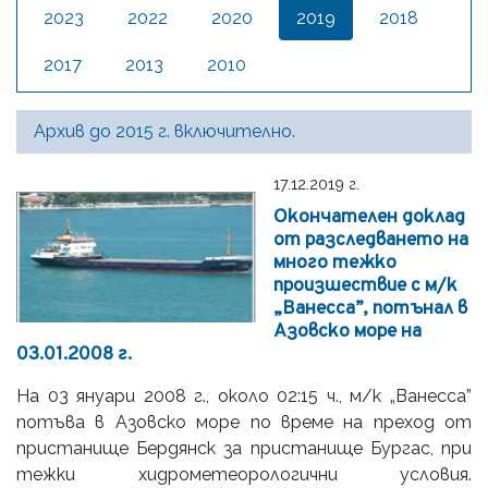
2023
2022
2020
2019
2018
2017
2013
2010
Архив до 2015 г. включително.
17.12.2019 г.
Окончателен доклад
от разследването на
много тежко
произшествие с м/к
„Ванесса”, потънал в
Азовско море на
03.01.2008 г.
На 03 януари 2008 г., около 02:15 ч., м/к „Ванесса”
потъва в Азовско море по време на преход от
пристанище Бердянск за пристанище Бургас, при
тежки хидрометеорологични условия.