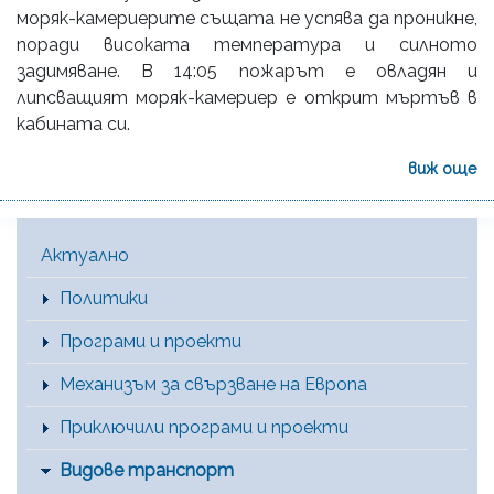
моряк-камериерите същата не успява да проникне,
поради високата температура и силното
задимяване. В 14:05 пожарът е овладян и
липсващият моряк-камериер е открит мъртъв в
кабината си.
виж още
Main Menu [BG]
Актуално
Политики
Програми и проекти
Механизъм за свързване на Европа
Приключили програми и проекти
Видове транспорт