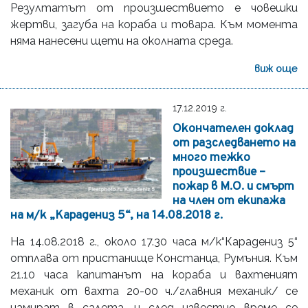
Резултатът от произшествието е човешки
жертви, загуба на кораба и товара. Към момента
няма нанесени щети на околната среда.
виж още
17.12.2019 г.
Окончателен доклад
от разследването на
много тежко
произшествие –
пожар в М.О. и смърт
на член от екипажа
на м/к „Карадениз 5“, на 14.08.2018 г.
На 14.08.2018 г., около 17.30 часа м/к“Карадениз 5“
отплава от пристанище Констанца, Румъния. Към
21.10 часа капитанът на кораба и вахтеният
механик от вахта 20-00 ч./главния механик/ се
намират в салета, и след известно време се