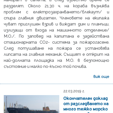
разделят. Около 21.30 ч. на кораба възниква
проблем с електрозахранването/блекаут/ и
спира главния двигател. Членовете на екипажа
чуват приглушен взрив и виждат дим и пламъци,
излизащи от входа на машинното отделение/
М.О./. По заповед на капитана е задействана
стационарната СО2- система за пожарогасене.
След потушаване на пожара се установява
липсата на главния механик. Същият е открит на
най-долната площадка на М.О. в безпомощно
състояние и малко по-късно той почива.
виж още
22.03.2019 г.
Окончателен доклад
от разследването на
много тежко морско