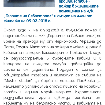
произшествие -
пожар в жилищните
помещения на м/к
„Героите на Севастопол“ и смърт на член от
екипажа на 09.03.2018 г.
Около 13:30 ч. на 09.03.2018 г. възниква пожар в
надстройката на м/к „Героите на Севастопол“, по
време на прехода му от Черноморск, Украйна до
Поти, Грузия. Мястото на пожара е локализирано в
кабината на моряк-камериерите. Пожарът бързо
се разпространява в съседните кабини и в
коридора на същата палуба, довеждайки до
силното им задимяване. Подаден е сигнал за
общокорабна тревога и екипажът се събира на
“Muster station” за борба с пожара. Проверка за
наличието установява отсъствието на корабния
готвач и единия моряк-камериер. Изпратената
разузнавателна група извежда готвача от
кабината му на безопасно място. В кабината на