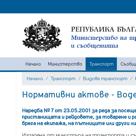
Начало
Министерство
Транспорт
Съобщ
Министерство на транспорта
Начало
Транспорт
Видове транспорт
Нормативни актове - Вод
Наредба № 7 от 23.05.2001 за реда за посещ
пристанищата и рейдовете, за товарене и ра
брега на екипажа, на пътниците или други ли
Издадена от министъра на транспорта и съобщ