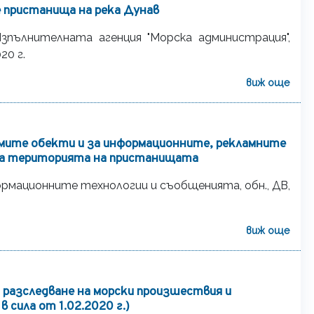
ристанища на река Дунав
зпълнителната агенция "Морска администрация",
20 г.
виж още
емите обекти и за информационните, рекламните
на територията на пристанищата
рмационните технологии и съобщенията, oбн., ДВ,
виж още
и разследване на морски произшествия и
 в сила от 1.02.2020 г.)