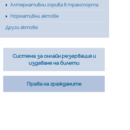
Алтернативни горива в транспорта
Нормативни актове
Други актове
Система за онлайн резервация и
издаване на билети
Права на гражданите