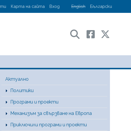
account menu
кти
Карта на сайта
Вход
English
Български
ransport and communications
Main Menu [BG]
Актуално
Политики
Програми и проекти
Механизъм за свързване на Европа
Приключили програми и проекти