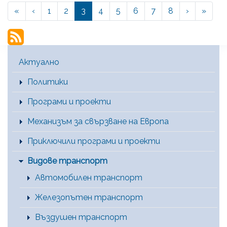
« First
‹‹
››
Last 
«
‹
Page
1
Page
2
Current
3
Page
4
Page
5
Page
6
Page
7
Page
8
›
»
Pagination
page
Main Menu [BG]
Актуално
Политики
Програми и проекти
Механизъм за свързване на Европа
Приключили програми и проекти
Видове транспорт
Автомобилен транспорт
Железопътен транспорт
Въздушен транспорт