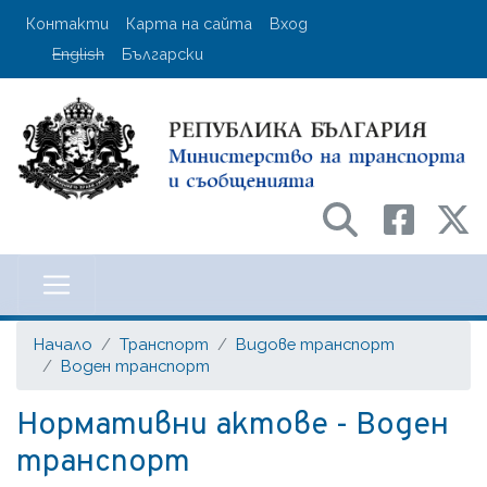
Премини
User account menu
Контакти
Карта на сайта
Вход
към
English
Български
основното
съдържание
Министерство на транспорта и с
Начало
Транспорт
Видове транспорт
Воден транспорт
Нормативни актове - Воден
транспорт