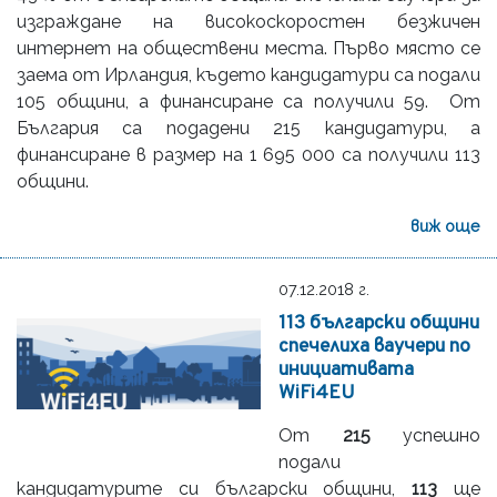
изграждане на високоскоростен безжичен
интернет на обществени места. Първо място се
заема от Ирландия, където кандидатури са подали
105 общини, а финансиране са получили 59. От
България са подадени 215 кандидатури, а
финансиране в размер на 1 695 000 са получили 113
общини.
виж още
07.12.2018 г.
113 български общини
спечелиха ваучери по
инициативата
WiFi4EU
От
215
успешно
подали
кандидатурите си български общини,
113
ще