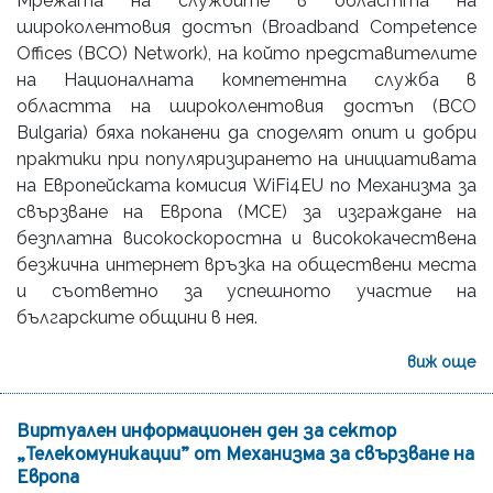
Мрежата на службите в областта на
широколентовия достъп (Broadband Competence
Offices (BCO) Network), на който представителите
на Националната компетентна служба в
областта на широколентовия достъп (BCO
Bulgaria) бяха поканени да споделят опит и добри
практики при популяризирането на инициативата
на Европейската комисия WiFi4EU по Механизма за
свързване на Европа (МСЕ) за изграждане на
безплатна високоскоростна и висококачествена
безжична интернет връзка на обществени места
и съответно за успешното участие на
българските общини в нея.
виж още
Виртуален информационен ден за сектор
„Телекомуникации” от Механизма за свързване на
Европа