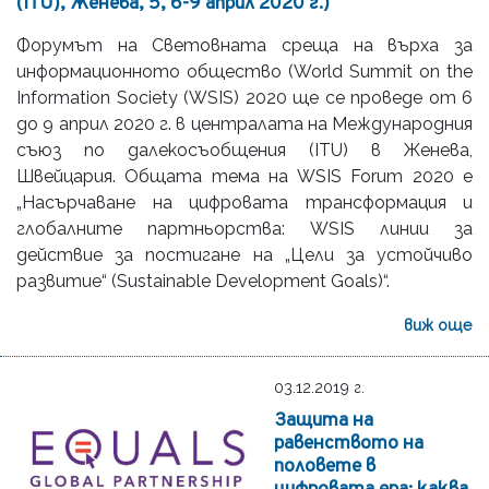
(ITU), Женева, 5, 6-9 април 2020 г.)
Форумът на Световната среща на върха за
информационното общество (World Summit on the
Information Society (WSIS) 2020 ще се проведе от 6
до 9 април 2020 г. в централата на Международния
съюз по далекосъобщения (ITU) в Женева,
Швейцария. Общата тема на WSIS Forum 2020 е
„Насърчаване на цифровата трансформация и
глобалните партньорства: WSIS линии за
действие за постигане на „Цели за устойчиво
развитие“ (Sustainable Development Goals)“.
виж още
03.12.2019 г.
Защита на
равенството на
половете в