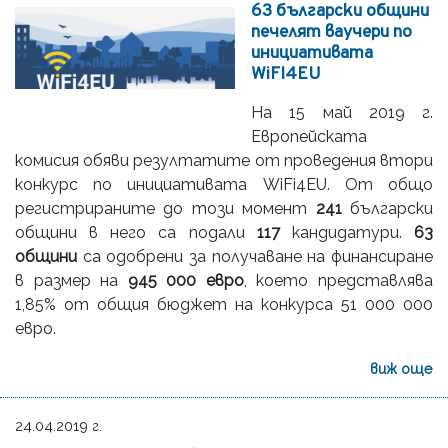
63 български общини
печелят ваучери по
инициативата
WiFI4EU
На 15 май 2019 г.
Европейската
комисия обяви резултатите от проведения втори
конкурс по инициативата WiFi4EU. От общо
регистрираните до този момент
241
български
общини в него са подали
117
кандидатури.
63
общини
са одобрени за получаване на финансиране
в размер на
945 000 евро
, което представлява
1,85% от общия бюджет на конкурса 51 000 000
евро.
виж още
24.04.2019 г.