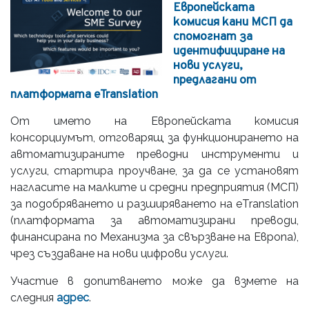
Европейската
комисия кани МСП да
спомогнат за
идентифициране на
нови услуги,
предлагани от
платформата еTranslation
От името на Европейската комисия
консорциумът, отговарящ за функционирането на
автоматизираните преводни инструменти и
услуги, стартира проучване, за да се установят
нагласите на малките и средни предприятия (МСП)
за подобряването и разширяването на еTranslation
(платформата за автоматизирани преводи,
финансирана по Механизма за свързване на Европа),
чрез създаване на нови цифрови услуги.
Участие в допитването може да взмете на
следния
адрес
.