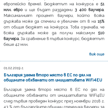
европейско време). Бюджетът на конкурса е
51
млн. евро
и ще бъдат раздадени
3 400 ваучера
.
Максималният процент ваучери, който всяка
държава може да спечели е увеличен от 8 на
15%
от общия бюджет на конкурса. Това означава, че
всяка държава може да получи максимум
510
ваучера
. За сравнение в първия конкурс, бюджетът
беше 42 млн.
виж още
01.02.2019 г.
България заема второ място в ЕС по дял на
общините обхванати от инициативата WiFi4EU
България заема второ място в ЕС по дял на
общините обхванати от инициативата WiFi4EU
след първия проведен конкурс през ноември 2018 г.
43 % от българските общини спечелиха ваучери за