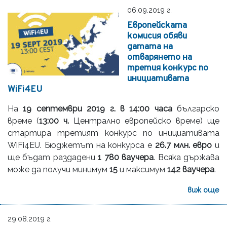
06.09.2019 г.
Европейската
комисия обяви
датата на
отварянето на
третия конкурс по
инициативата
WiFi4EU
На
19 септември 2019 г. в 14:00 часа
българско
време (
13:00 ч.
Централно европейско време) ще
стартира третият конкурс по инициативата
WiFi4EU. Бюджетът на конкурса е
26.7 млн. евро
и
ще бъдат раздадени
1 780 ваучера
. Всяка държава
може да получи минимум
15
и максимум
142 ваучера
.
виж още
29.08.2019 г.