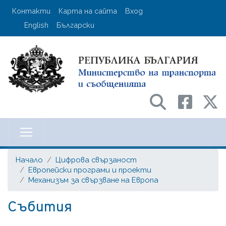
Премини
User account menu
Контакти
Карта на сайта
Вход
към
English
Български
основното
съдържание
Министерство на транспорта и с
Начало
Цифрова свързаност
Европейски програми и проекти
Механизъм за свързване на Европа
Събития