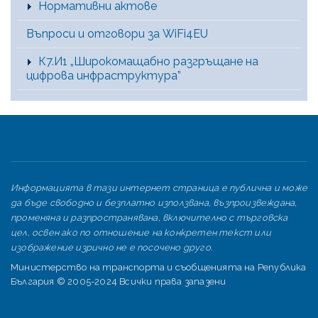
Нормативни актове
Въпроси и отговори за WiFi4EU
К7.И1 „Широкомащабно разгръщане на
цифрова инфраструктура”
Информацията в тази интернет страница е публична и може
да бъде свободно и безплатно използвана, възпроизвеждана,
променяна и разпространявана, включително с търговска
цел, освен ако по отношение на конкретен текст или
изображение изрично не е посочено друго.
Министерство на транспорта и съобщенията на Република
България © 2005-2024 Всички права запазени