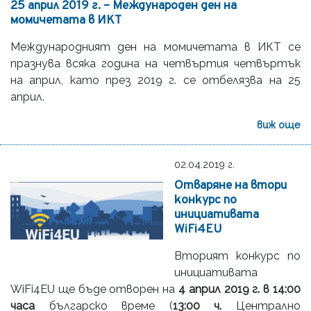
25 април 2019 г. – Международен ден на
момичетата в ИКТ
Международният ден на момичетата в ИКТ се
празнува всяка година на четвъртия четвъртък
на април, като през 2019 г. се отбелязва на 25
април.
виж още
02.04.2019 г.
Отваряне на втори
конкурс по
инициативата
WiFi4EU
Вторият конкурс по
инициативата
WiFi4EU ще бъде отворен на
4 април 2019 г. в 14:00
часа
българско време (
13:00 ч.
Централно