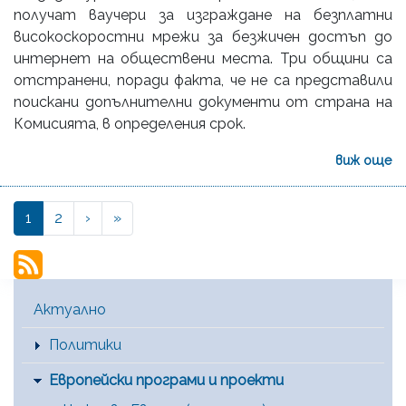
получат ваучери за изграждане на безплатни
високоскоростни мрежи за безжичен достъп до
интернет на обществени места. Три общини са
отстранени, поради факта, че не са представили
поискани допълнителни документи от страна на
Комисията, в определения срок.
виж още
››
Last »
Current
1
Page
2
›
»
Pagination
page
Main Menu [BG]
Актуално
Политики
Европейски програми и проекти