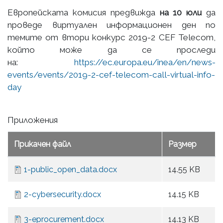
Европейската комисия предвижда
на 10 юли
да
проведе виртуален информационен ден по
темите от втори конкурс 2019-2 CEF Telecom,
който може да се проследи
на:
https://ec.europa.eu/inea/en/news-
events/events/2019-2-cef-telecom-call-virtual-info-
day
Приложения
Прикачен файл
Размер
1-public_open_data.docx
14.55 KB
2-cybersecurity.docx
14.15 KB
3-eprocurement.docx
14.13 KB