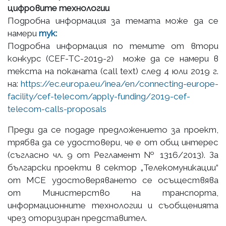
цифровите технологии
Подробна информация за темата може да се
намери
тук:
Подробна информация по темите от втори
конкурс (CEF-TC-2019-2) може да се намери в
текста на поканата (call text) след 4 юли 2019 г.
на:
https://ec.europa.eu/inea/en/connecting-europe-
facility/cef-telecom/apply-funding/2019-cef-
telecom-calls-proposals
Преди да се подаде предложението за проект,
трябва да се удостовери, че е от общ интерес
(съгласно чл. 9 от Регламент № 1316/2013). За
български проекти в сектор „Телекомуникации“
от МСЕ удостоверяването се осъществява
от Министерство на транспорта,
информационните технологии и съобщенията
чрез оторизиран представител.