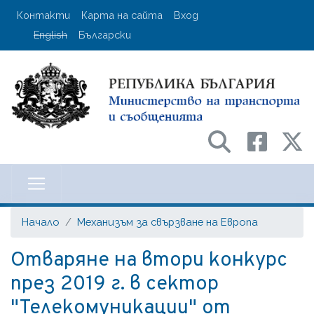
Премини
User account menu
Контакти
Карта на сайта
Вход
към
English
Български
основното
съдържание
Министерство на транспорта и с
Начало
Механизъм за свързване на Европа
Отваряне на втори конкурс
през 2019 г. в сектор
"Телекомуникации" от