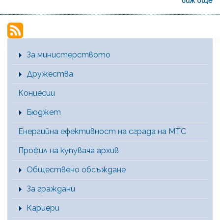
виж още
Main Menu [BG]
За министерството
Дружества
Концесии
Бюджет
Енергийна ефективност на сграда на МТС
Профил на купувача архив
Обществено обсъждане
За граждани
Кариери