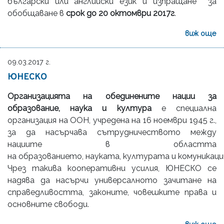
български или английски език и изпращане за
обобщаване в
срок до 20 октомври 2017г
.
виж още
09.03.2017 г.
ЮНЕСКО
Организацията на обединените нации за
образование, наука и култура
е специална
организация на ООН, учредена на 16 ноември 1945 г.,
за да насърчава сътрудничеството между
нациите в областта
на образованието, науката, културата и комуникаци
Чрез такива кооперативни усилия, ЮНЕСКО се
надява да насърчи универсалното зачитане на
справедливостта, законите, човешките права и
основните свободи.