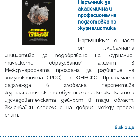
Наръчник за
академична и
професионална
подготовка по
журналистика
Наръчникът е част
от „глобалната
инициатива за подобряване на журналис­
тическото образование“, акцент в
Международната програма за раз­витие на
комуникацията (IPDC) на ЮНЕСКО. Програмата
разглежда в глобална перспектива
журналистическото обучение и практика, както и
изследователската дейност в тази област,
включвайки споделяне на добрия международен
опит.
виж още