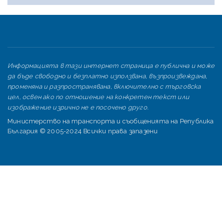
Информацията в тази интернет страница е публична и може
да бъде свободно и безплатно използвана, възпроизвеждана,
променяна и разпространявана, включително с търговска
цел, освен ако по отношение на конкретен текст или
изображение изрично не е посочено друго.
Министерство на транспорта и съобщенията на Република
България © 2005-2024 Всички права запазени