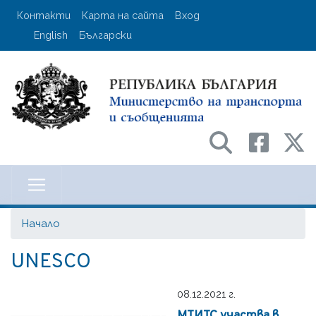
Премини
User account menu
Контакти
Карта на сайта
Вход
към
English
Български
основното
съдържание
Министерство на транспорта и с
Начало
UNESCO
08.12.2021 г.
МТИТС участва в