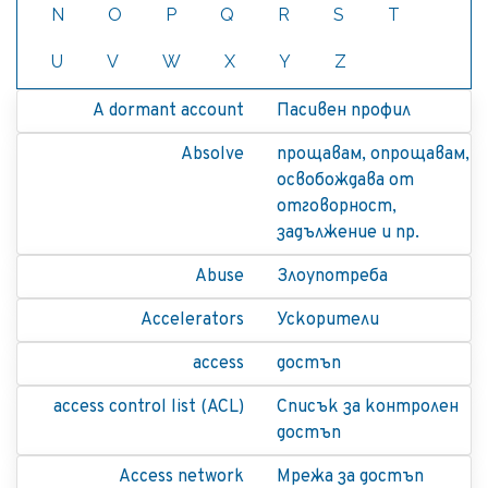
N
O
P
Q
R
S
T
U
V
W
X
Y
Z
A dormant account
Пасивен профил
Absolve
прощавам, опрощавам,
освобождава от
отговорност,
задължение и пр.
Abuse
Злоупотреба
Accelerators
Ускорители
access
достъп
access control list (ACL)
Списък за контролен
достъп
Access network
Мрежа за достъп