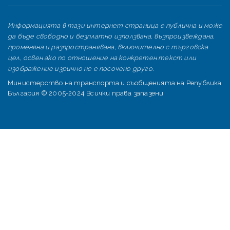
Информацията в тази интернет страница е публична и може
да бъде свободно и безплатно използвана, възпроизвеждана,
променяна и разпространявана, включително с търговска
цел, освен ако по отношение на конкретен текст или
изображение изрично не е посочено друго.
Министерство на транспорта и съобщенията на Република
България © 2005-2024 Всички права запазени