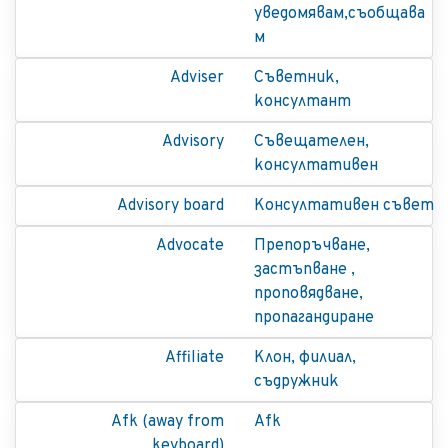
уведомявам,съобщава
м
Adviser
Съветник,
консултант
Advisory
Съвещателен,
консултативен
Advisory board
Консултативен съвет
Advocate
Препоръчване,
застъпване ,
проповядване,
пропагандиране
Affiliate
Клон, филиал,
съдружник
Afk (away from
Afk
keyboard)