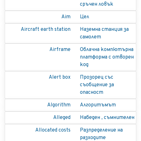
сръчен ловък
Aim
Цел
Aircraft earth station
Наземна станция за
самолет
Airframe
Облачна компютърна
платформа с отворен
код
Alert box
Прозорец със
съобщение за
опасност
Algorithm
Алгоритъмът
Alleged
Набеден , съмнителен
Allocated costs
Разпределение на
разходите