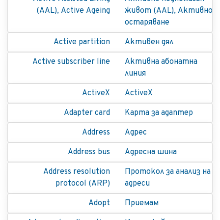
(AAL), Active Ageing
живот (AAL), Активно
остаряване
Active partition
Активен дял
Active subscriber line
Активна абонатна
линия
ActiveX
ActiveX
Adapter card
Kарта за адаптер
Address
Адрес
Address bus
Адресна шина
Address resolution
Протокол за анализ на
protocol (ARP)
адреси
Adopt
Приемам