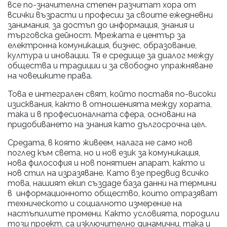
все по-значителна степен разчитат хора от
всички възрасти и професии за своите ежедневни
занимания, за достъп до информация, знания и
търговска дейност. Мрежата е център за
електронна комуникация, бизнес, образование,
култура и иновации. Тя е средище за диалог между
общества и традиции и за свободно упражняване
на човешките права.
Това е интегрален свят, който поставя по-високи
изисквания, както в отношенията между хората,
така и в професионалната сфера, основани на
придобиването на знания като дългосрочна цел.
Средата, в която живеем, налага не само нов
поглед към света, но и нов език за комуникация,
нова философия и нов понятиен апарат, както и
нов стил на изразяване. Като взе предвид всичко
това, нашият екип създаде база данни на термини
в информационното общество, които отразяват
техническото и социалното измерение на
настъпилите промени. Както условията, породили
този проект, са изключително динамични, така и