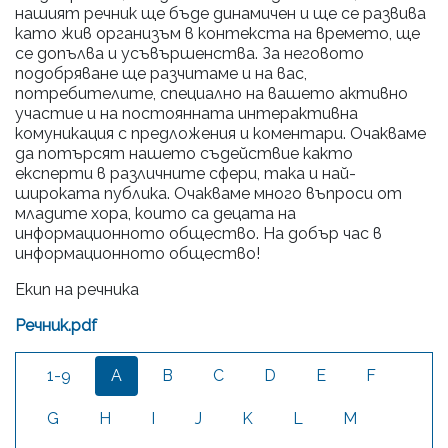
нашият речник ще бъде динамичен и ще се развива
като жив организъм в контекста на времето, ще
се допълва и усъвършенства. За неговото
подобряване ще разчитаме и на вас,
потребителите, специално на вашето активно
участие и на постоянната интерактивна
комуникация с предложения и коментари. Очакваме
да потърсят нашето съдействие както
експерти в различните сфери, така и най-
широката публика. Очакваме много въпроси от
младите хора, които са децата на
информационното общество. На добър час в
информационното общество!
Екип на речника
Речник.pdf
1-9
A
B
C
D
E
F
G
H
I
J
K
L
M