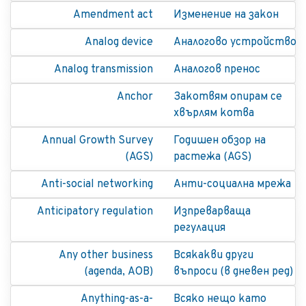
Amendment act
Изменение на закон
Analog device
Аналогово устройство
Analog transmission
Аналогов пренос
Anchor
Закотвям опирам се
хвърлям котва
Annual Growth Survey
Годишен обзор на
(AGS)
растежа (AGS)
Anti-social networking
Анти-социална мрежа
Anticipatory regulation
Изпреварваща
регулация
Any other business
Всякакви други
(agenda, АОВ)
въпроси (в дневен ред)
Anything-as-a-
Всяко нещо като