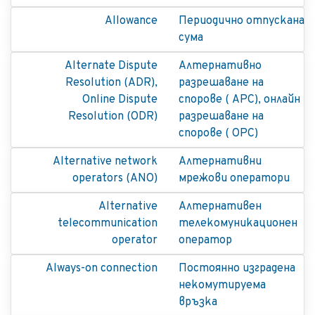
Allowance
Периодично отпускана
сума
Alternate Dispute
Алтернативно
Resolution (ADR),
разрешаване на
Online Dispute
спорове ( АРС), онлайн
Resolution (ODR)
разрешаване на
спорове ( ОРС)
Alternative network
Алтернативни
operators (ANO)
мрежови оператори
Alternative
Алтернативeн
telecommunication
телекомуникационен
operator
оператор
Always-on connection
Постоянно изградена
некомутируема
връзка