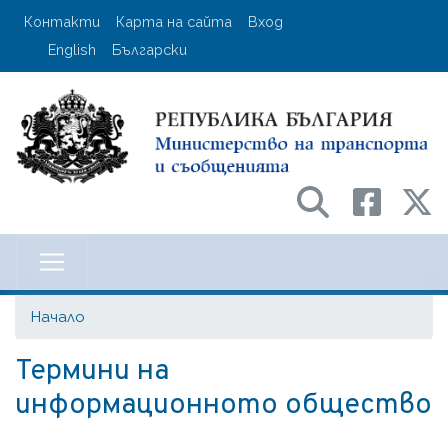
Премини
User account menu
Контакти
Карта на сайта
Вход
към
English
Български
основното
съдържание
Министерство на транспорта и с
Начало
Термини на
информационното общество