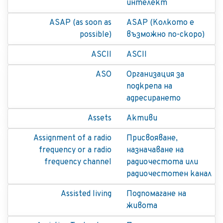
интелект
ASAP (as soon as
ASAP (Колкото е
possible)
възможно по-скоро)
ASCII
ASCII
ASO
Организация за
подкрепа на
адресирането
Assets
Активи
Assignment of a radio
Присвояване,
frequency or a radio
назначаване на
frequency channel
радиочестота или
радиочестотен канал
Assisted living
Подпомагане на
живота