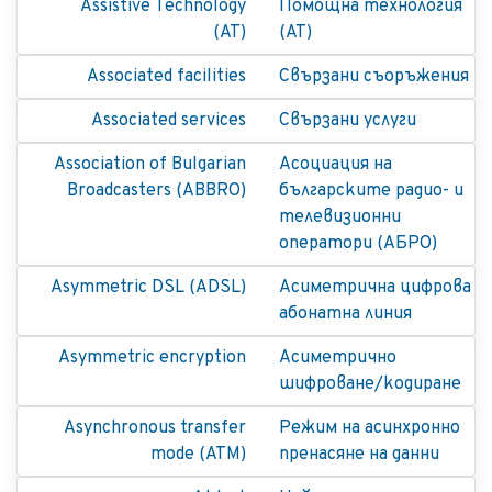
Assistive Technology
Помощна технология
(AT)
(AT)
Associated facilities
Свързани съоръжения
Associated services
Свързани услуги
Association of Bulgarian
Асоциация на
Broadcasters (ABBRO)
българските радио- и
телевизионни
оператори (АБРО)
Asymmetric DSL (ADSL)
Асиметрична цифрова
абонатна линия
Asymmetric encryption
Асиметрично
шифроване/кодиранe
Asynchronous transfer
Режим на асинхронно
mode (ATM)
пренасяне на данни