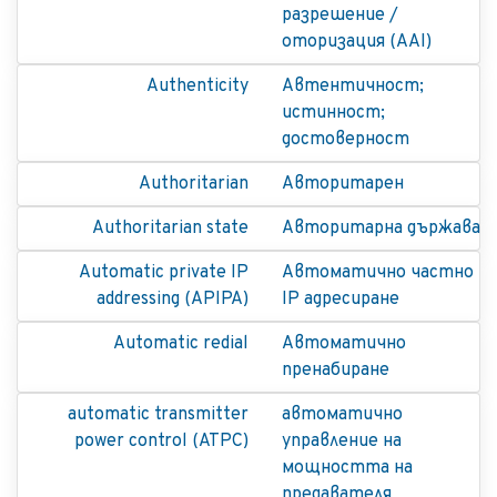
разрешение /
оторизация (AAI)
Authenticity
Автентичност;
истинност;
достоверност
Authoritarian
Авторитарен
Authoritarian state
Авторитарна държава
Automatic private IP
Автоматично частно
addressing (APIPA)
IP адресиране
Automatic redial
Автоматично
пренабиране
automatic transmitter
автоматично
power control (ATPC)
управление на
мощността на
предавателя