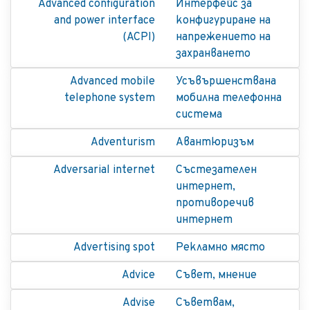
Advanced configuration
Интерфейс за
and power interface
конфигуриране на
(ACPI)
напрежението на
захранването
Advanced mobile
Усъвършенствана
telephone system
мобилна телефонна
система
Adventurism
Авантюризъм
Adversarial internet
Състезателен
интернет,
противоречив
интернет
Advertising spot
Рекламно място
Advice
Съвет, мнение
Advise
Съветвам,