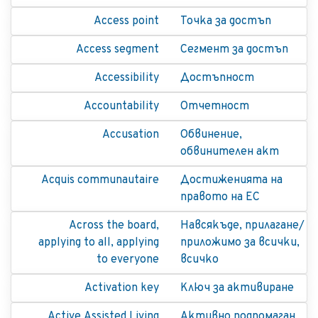
Access point
Точка за достъп
Access segment
Сегмент за достъп
Accessibility
Достъпност
Accountability
Отчетност
Accusation
Обвинение,
обвинителен акт
Acquis communautaire
Достиженията на
правото на ЕС
Across the board,
Навсякъде, прилагане/
applying to all, applying
приложимо за всички,
to everyone
всичко
Activation key
Ключ за активиране
Active Assisted Living
Активно подпомаган