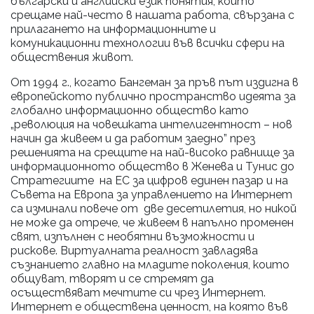
български и английски език понятия, които
срещаме най-често в нашата работа, свързана с
прилагането на информационните и
комуникационни технологии във всички сфери на
обществения живот.
От 1994 г., когато Бангеман за пръв път издигна в
европейското публично пространство идеята за
глобално информационно общество като
„революция на човешката интелигентност – нов
начин да живеем и да работим заедно” през
решенията на срещите на най-високо равнище за
информационното общество в Женева и Тунис до
Стратегиите на ЕС за цифров единен пазар и на
Съвета на Европа за управлението на Интернет
са изминали повече от две десетилетия, но никой
не може да отрече, че живеем в напълно променен
свят, изпълнен с необятни възможности и
рискове. Виртуалната реалност завладява
съзнанието главно на младите поколения, които
общуват, творят и се стремят да
осъществяват мечтите си чрез Интернет.
Интернет е обществена ценност, на която във