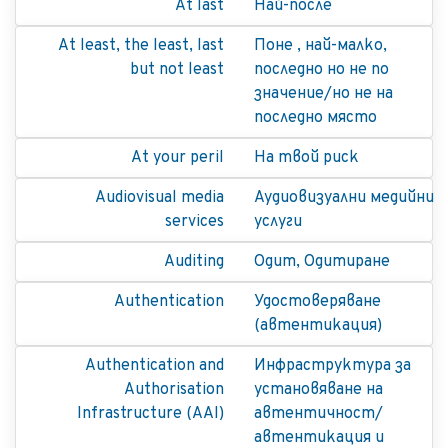
At last
Най-после
At least, the least, last
Поне , най-малко,
but not least
последно но не по
значение/но не на
последно място
At your peril
На твой риск
Audiovisual media
Аудиовизуални медийни
servicеs
услуги
Auditing
Одит, Одитиране
Authentication
Удостоверяване
(автентикация)
Authentication and
Инфраструктура за
Authorisation
установяване на
Infrastructure (AAI)
автентичност/
автентикация и